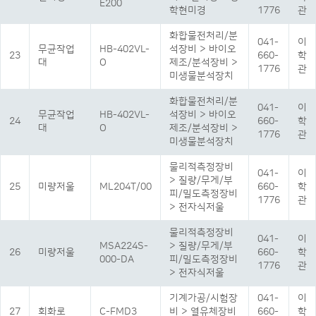
E200
학현미경
1776
관
화합물전처리/분
041-
이
무균작업
HB-402VL-
석장비 > 바이오
23
660-
학
대
O
제조/분석장비 >
1776
관
미생물분석장치
화합물전처리/분
041-
이
무균작업
HB-402VL-
석장비 > 바이오
24
660-
학
대
O
제조/분석장비 >
1776
관
미생물분석장치
물리적측정장비
041-
이
> 질량/무게/부
25
미량저울
ML204T/00
660-
학
피/밀도측정장비
1776
관
> 전자식저울
물리적측정장비
041-
이
MSA224S-
> 질량/무게/부
26
미량저울
660-
학
000-DA
피/밀도측정장비
1776
관
> 전자식저울
기계가공/시험장
041-
이
27
회화로
C-FMD3
비 > 열유체장비
660-
학