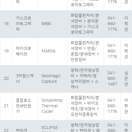
피
1776
관
로마토그래피
화합물전처리/분
가스크로
041-
이
석장비 > 분리분
18
마토그래
6890
660-
학
석장비 > 가스크
피
1776
관
로마토그래피
화합물전처리/분
041-
이
마이크로
석장비 > 반응/
19
MARS6
660-
학
웨이브
혼합/분쇄장비 >
1776
관
반응장비
광학/전자영상장
041-
심
3차원스캐
Geomagic
비 > 카메라/영
20
660-
운
너
Capture
상처리장비 > 스
1487
관
캐너
화합물전처리/분
중합효소
SimpliAmp
041-
이
석장비 > 바이오
21
연쇄반응
Thermal
660-
학
제조/분석장비 >
기
Cycler
1776
관
유전자증폭장치
광학/전자영상장
041-
이
ECLIPSE
22
현미경
비 > 현미경 > 광
660-
학