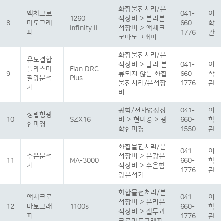
화합물전처리/분
액체크로
041-
이
1260
석장비 > 분리분
8
마토그래
660-
학
Infinity II
석장비 > 액체크
피
1776
관
로마토그래피
화합물전처리/분
유도결합
석장비 > 달리 분
041-
이
플라스마
Elan DRC
9
류되지 않는 화합
660-
학
질량분석
Plus
물전처리/분석장
1776
관
기
비
광학/전자영상장
041-
이
정립형광
10
SZX16
비 > 현미경 > 광
660-
학
현미경
학현미경
1550
관
화합물전처리/분
041-
이
수은분석
석장비 > 분광분
11
MA-3000
660-
학
기
석장비 > 수은함
1776
관
량분석기
화합물전처리/분
액체크로
041-
이
석장비 > 분리분
12
마토그래
1100s
660-
학
석장비 > 겔투과
피
1776
관