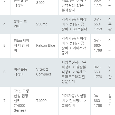
3
단백질 분
제조/분석장비 >
660-
학
8400
석장치
단백질합성/분리
1776
관
분석장치
기계가공/시험장
041-
심
3차원 프
4
250mc
비 > 성형/가공
660-
운
린터
장비 > 3D프린터
1768
관
기계가공/시험장
Fiber레이
041-
심
비 > 성형/가공
5
져 마킹 장
Falcon Blue
660-
운
장비 > 레이저가
비
1768
관
공기
화합물전처리/분
석장비 > 질량분
041-
이
미생물동
Vitek 2
6
석장비 > 액체크
660-
학
정장비
Compact
로마토그래피질
1776
관
량분석기
고속, 고생
산성 탭핑
기계가공/시험장
041-
심
7
센터
T4000
비 > 절삭장비 >
660-
운
(T4000
복합장비
1768
관
Series)