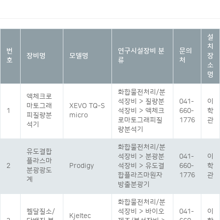
설
치
번
연구시설장비 분
문의
장비명
모델명
장
호
류
처
소
명
화합물전처리/분
액체크로
석장비 > 질량분
041-
이
마토그래
XEVO TQ-S
1
석장비 > 액체크
660-
학
피질량분
micro
로마토그래피질
1776
관
석기
량분석기
화합물전처리/분
유도결합
석장비 > 분광분
041-
이
플라스마
2
Prodigy
석장비 > 유도결
660-
학
분광광도
합플라즈마원자
1776
관
계
방출분광기
화합물전처리/분
켈달질소/
석장비 > 바이오
041-
이
Kjeltec