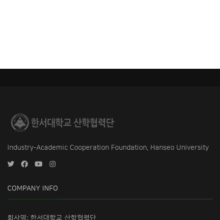
Industry-Academic Cooperation Foundation, Hanseo University
COMPANY INFO
회사명: 한서대학교 산학협력단