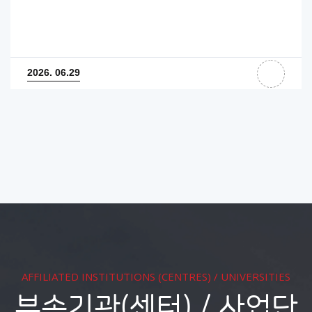
2026. 06.29
AFFILIATED INSTITUTIONS (CENTRES) / UNIVERSITIES
부속기관(센터) / 사업단