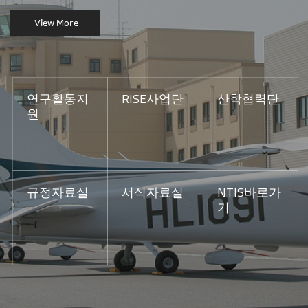
View More
연구활동지
RISE사업단
산학협력단
원
규정자료실
서식자료실
NTIS바로가
기