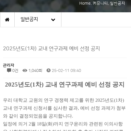
Home. 커뮤니티. 일반공지
일반공지
2025년도(1차) 교내 연구과제 예비 선정 공지
관리자
0건
1,040회
25-02-11 09:40
2025
년도
(1
차
)
교내 연구과제 예비 선정 공지
우리 대학교 교원의 연구 경쟁력 제고를 위한
2025
년도
(1
차
)
교내 연구과제 신청서를 심사한 결과
,
예비 선정 과제가 첨부
와 같이 결정되었음을 공지합니다
.
일정에 의거
2
월
18
일
(
화
)
까지 연구윤리와 관련된 이의사항