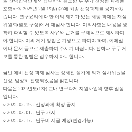
을 산학협력단에서 접수하여 검토한 후 추가 선정된 과제를
포함하여
2025
년
2
월
19
일
(
수
)
에 최종 선정과제를 공지하겠
습니다
.
연구윤리에 대한 이의 제기가 있는 해당 과제는 재심
위원회
(
별도 구성
)
에서 재심사 합니다
.
이의사항은 내용을 명
확히 파악할 수 있도록 사유와 근거를 구체적으로 제시하여
야 합니다
.
이의 제기 방법은 기명으로 하여야 하며
,
이메일
이나 문서 등으로 제출하여 주시기 바랍니다
.
전화나 구두 제
보를 통한 방법은 접수하지 아니합니다
.
금번 예비 선정 과제 심사는 정해진 절차에 의거 심사위원을
선정
,
엄정히 진행되었음을 밝힙니다
.
다음은
2025
년도
(1
차
)
교내 연구과제 지원사업의 향후 일정
입니다
.
○
2025. 02. 19. -
선정과제 확정 공지
○
2025. 03. 01. -
연구 개시
○
2025. 03. 17. -
연구비 지급 예정
(
변경가능
)