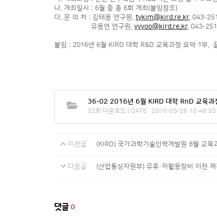
나. 개최일시 : 6월 중 총 6회 개최(붙임참조)
다. 문 의 처 : 김태용 연구원,
tykim@kird.re.kr
, 043-25
유용연 연구원,
yyyoo@kird.re.kr
, 043-25
붙임 : 2016년 6월 KIRD 대학 R&D 교육과정 요약 1부. 끝
36-02 2016년 6월 KIRD 대학 RnD 교육과
52회 다운로드 | DATE : 2016-05-26 10:48:55
이전글
(KIRD) 국가과학기술인력개발원 8월 교육
다음글
(산업통상자원부) 유휴·저활용장비 이전 재
댓글
0