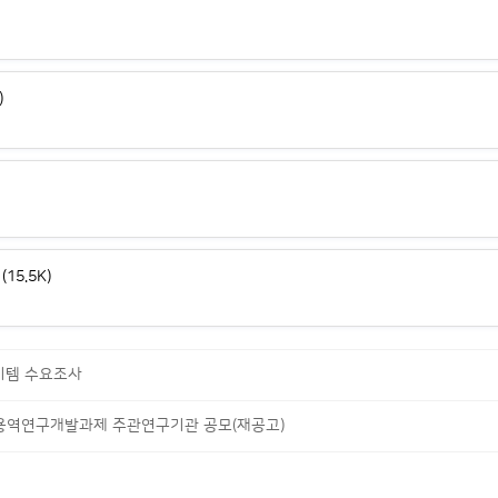
)
(15.5K)
아이템 수요조사
 용역연구개발과제 주관연구기관 공모(재공고)