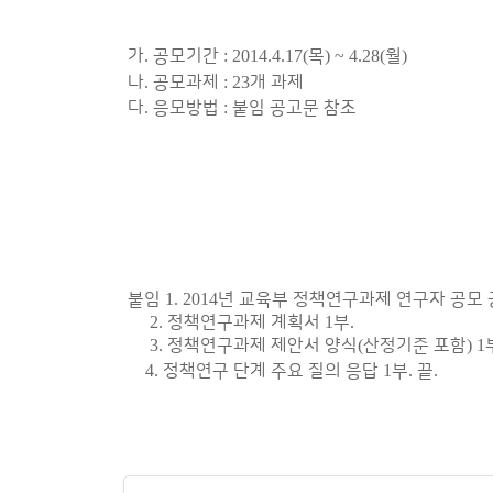
가
.
공모기간
: 2014.4.17(
목
) ~ 4.28(
월
)
나
.
공모과제
: 23
개 과제
다
.
응모방법
:
붙임 공고문 참조
붙임
1. 2014
년 교육부 정책연구과제 연구자 공모
2.
정책연구과제 계획서
1
부
.
3.
정책연구과제 제안서 양식
(
산정기준 포함
) 1
4.
정책연구 단계 주요 질의 응답
1
부
.
끝
.