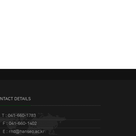
NTACT DETAILS
T : 041-660-1783
F : 041-660-1402
E : rnd@hanseo.ac.kr