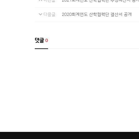
이전글
2021회계연도 산학협력단 추경예산서 공
다음글
2020회계연도 산학협력단 결산서 공개
댓글
0