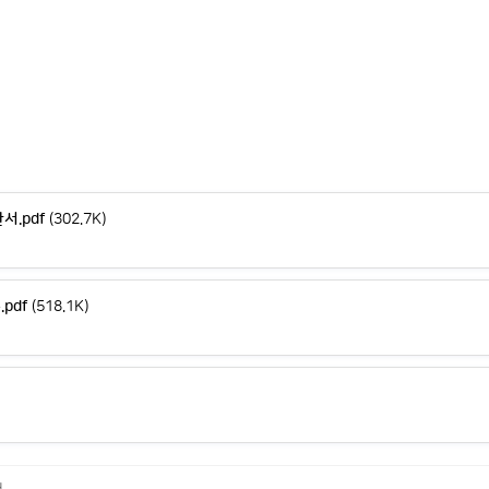
.pdf
(302.7K)
pdf
(518.1K)